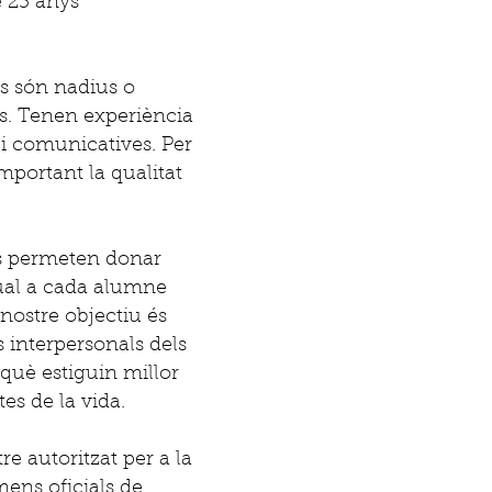
 25 anys
rs són nadius o
ats. Tenen experiència
 i comunicatives. Per
mportant la qualitat
ns permeten donar
ual a cada alumne
l nostre objectiu és
ts interpersonals dels
què estiguin millor
tes de la vida.
e autoritzat per a la
ens oficials de