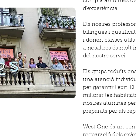
compta amb més de
d'experiència.
Els nostres professo
bilingües i qualific
i donen classes útils
a nosaltres és molt i
del nostre servei.
Els grups reduïts e
una atenció individ
per garantir l'èxit. E
millorar les habilita
nostres alumnes per
preparats per als rep
West One és un centr
preparació dels exàm