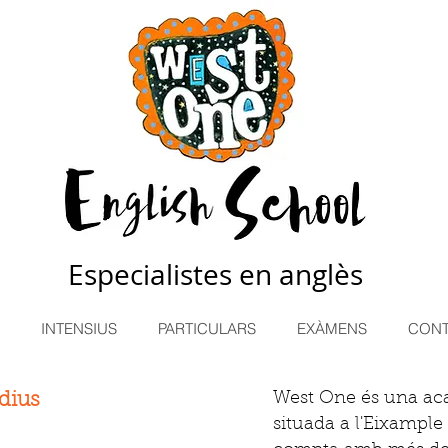
Especialistes en anglès
INTENSIUS
PARTICULARS
EXÀMENS
CONT
dius
West One és una ac
situada a l'Eixampl